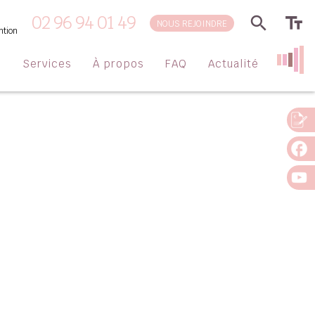
02 96 94 01 49
NOUS REJOINDRE
ntion
s
Services
À propos
FAQ
Actualité