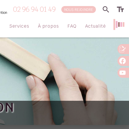
02 96 94 01 49
NOUS REJOINDRE
ntion
s
Services
À propos
FAQ
Actualité
ON