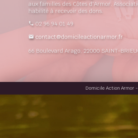
aux familles des Côtes d'Armor. Associati
habilité à recevoir des dons.
02 96 94 01 49
contact@domicileactionarmor.fr
66 Boulevard Arago, 22000 SAINT-BRIEU
Domicile Action Armor