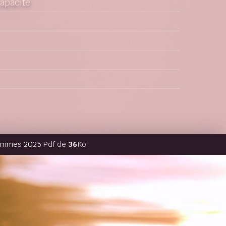
capacité
hommes 2025
Pdf de
36
Ko