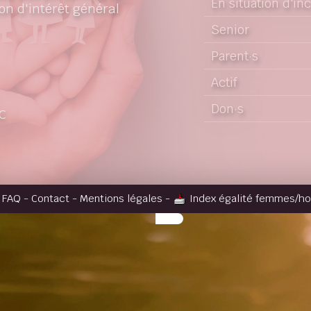
En situation d'in
on d'intérêt général
Senior
Parent·s
Actif
Don·s
C
-
FAQ
-
Contact
-
Mentions légales
-
Index égalité femmes/