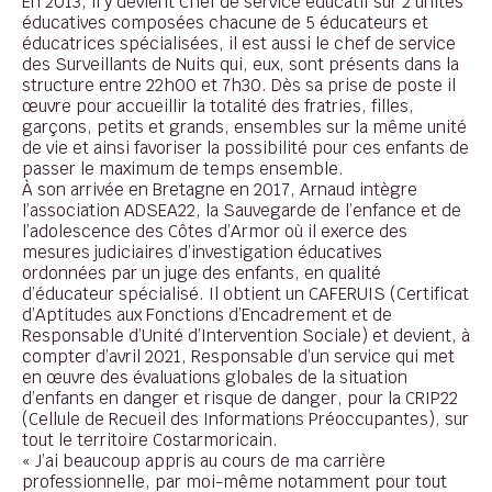
En 2013, il y devient Chef de service éducatif sur 2 unités
éducatives composées chacune de 5 éducateurs et
éducatrices spécialisées, il est aussi le chef de service
des Surveillants de Nuits qui, eux, sont présents dans la
structure entre 22h00 et 7h30. Dès sa prise de poste il
œuvre pour accueillir la totalité des fratries, filles,
garçons, petits et grands, ensembles sur la même unité
de vie et ainsi favoriser la possibilité pour ces enfants de
passer le maximum de temps ensemble.
À son arrivée en Bretagne en 2017, Arnaud intègre
l’association ADSEA22, la Sauvegarde de l’enfance et de
l’adolescence des Côtes d’Armor où il exerce des
mesures judiciaires d’investigation éducatives
ordonnées par un juge des enfants, en qualité
d’éducateur spécialisé. Il obtient un CAFERUIS (Certificat
d’Aptitudes aux Fonctions d’Encadrement et de
Responsable d’Unité d’Intervention Sociale) et devient, à
compter d’avril 2021, Responsable d’un service qui met
en œuvre des évaluations globales de la situation
d’enfants en danger et risque de danger, pour la CRIP22
(Cellule de Recueil des Informations Préoccupantes), sur
tout le territoire Costarmoricain.
« J’ai beaucoup appris au cours de ma carrière
professionnelle, par moi-même notamment pour tout