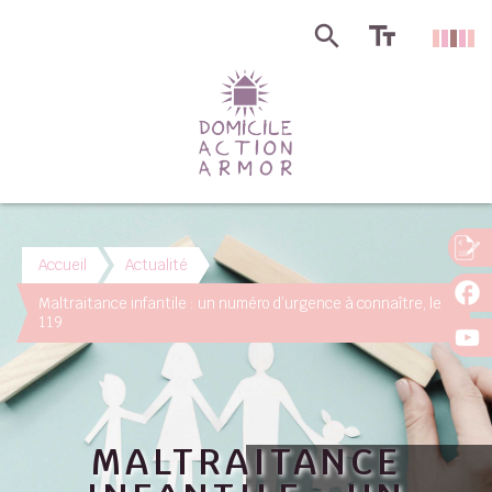
Accueil
Actualité
Maltraitance infantile : un numéro d’urgence à connaître, le
119
MALTRAITANCE