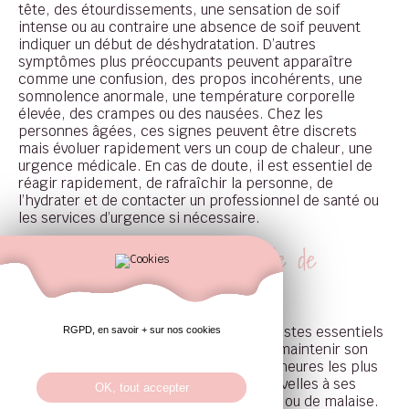
tête, des étourdissements, une sensation de soif
intense ou au contraire une absence de soif peuvent
indiquer un début de déshydratation. D’autres
symptômes plus préoccupants peuvent apparaître
comme une confusion, des propos incohérents, une
somnolence anormale, une température corporelle
élevée, des crampes ou des nausées. Chez les
personnes âgées, ces signes peuvent être discrets
mais évoluer rapidement vers un coup de chaleur, une
urgence médicale. En cas de doute, il est essentiel de
réagir rapidement, de rafraîchir la personne, de
l’hydrater et de contacter un professionnel de santé ou
les services d’urgence si nécessaire.
Les bons réflexes en période de
canicule
Il est important de rappeler quelques gestes essentiels
RGPD, en savoir + sur nos cookies
: boire régulièrement, même sans soif, maintenir son
logement au frais, éviter les sorties aux heures les plus
chaudes, donner régulièrement des nouvelles à ses
OK, tout accepter
proches, surveiller les signes de fatigue ou de malaise.