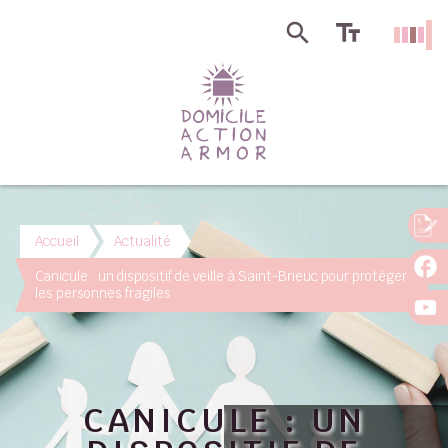
Accueil
Actualité
Canicule : un dispositif de veille à Saint-Brieuc pour protéger
les personnes fragiles
CANICULE : UN