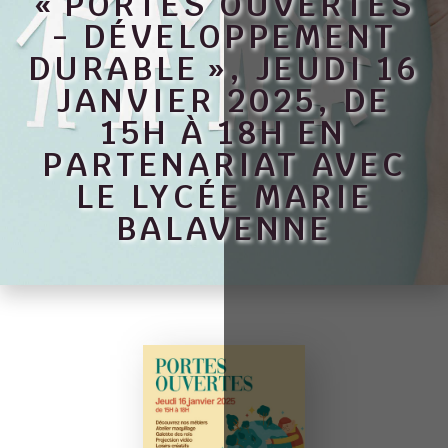
« PORTES OUVERTES
- DÉVELOPPEMENT
DURABLE », JEUDI 16
JANVIER 2025, DE
15H À 18H EN
PARTENARIAT AVEC
LE LYCÉE MARIE
BALAVENNE