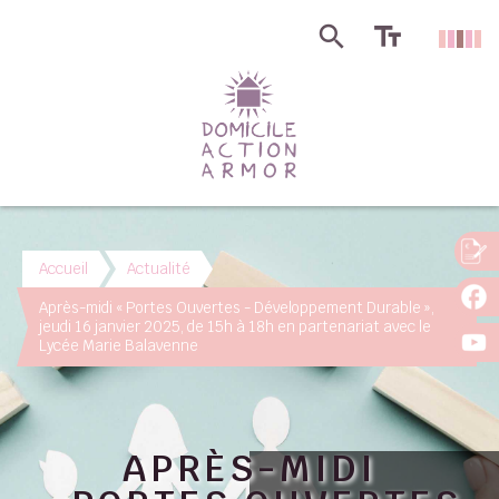
Accueil
Actualité
Après-midi « Portes Ouvertes - Développement Durable »,
jeudi 16 janvier 2025, de 15h à 18h en partenariat avec le
Lycée Marie Balavenne
APRÈS-MIDI