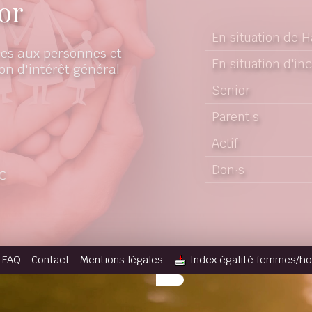
or
En situation de 
es aux personnes et
En situation d'in
on d'intérêt général
Senior
Parent·s
Actif
Don·s
C
-
FAQ
-
Contact
-
Mentions légales
-
Index égalité femmes/