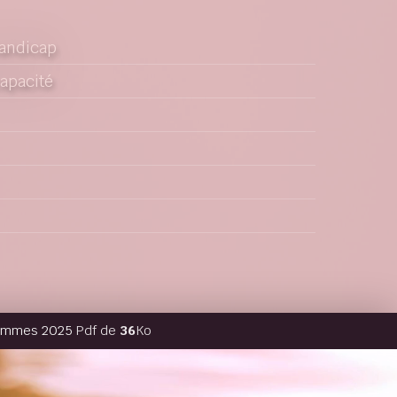
Handicap
capacité
hommes 2025
Pdf de
36
Ko