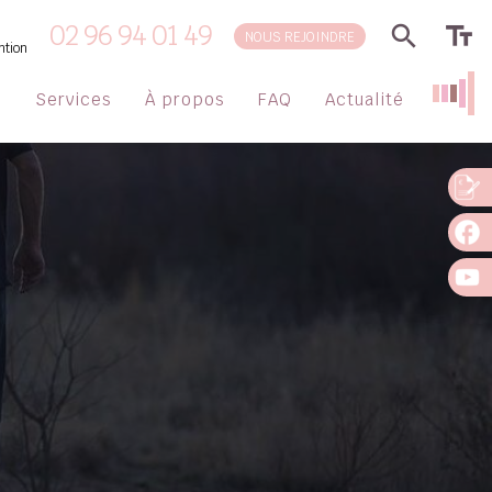
02 96 94 01 49
NOUS REJOINDRE
ntion
s
Services
À propos
FAQ
Actualité