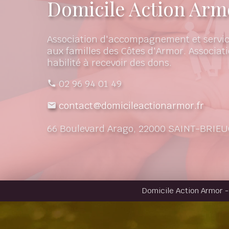
Domicile Action Arm
Association d'accompagnement et servic
aux familles des Côtes d'Armor. Associati
habilité à recevoir des dons.
02 96 94 01 49
contact@domicileactionarmor.fr
66 Boulevard Arago, 22000 SAINT-BRIEU
Domicile Action Armor