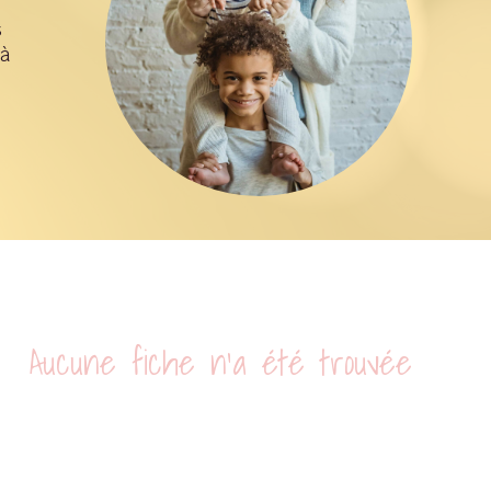
s
 à
Aucune fiche n'a été trouvée